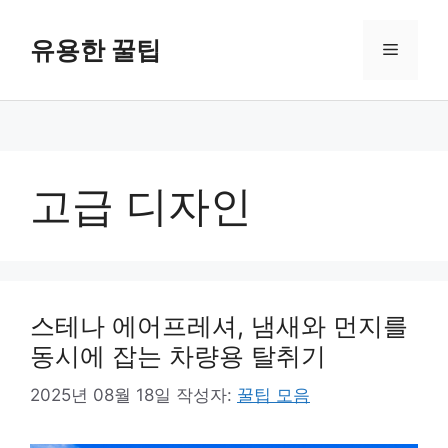
컨
텐
유용한 꿀팁
메
츠
로
뉴
건
너
뛰
기
고급 디자인
스테나 에어프레셔, 냄새와 먼지를
동시에 잡는 차량용 탈취기
2025년 08월 18일
작성자:
꿀팁 모음