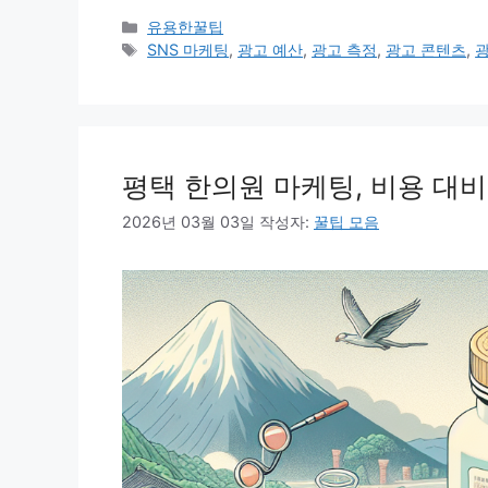
카
유용한꿀팁
테
태
SNS 마케팅
,
광고 예산
,
광고 측정
,
광고 콘텐츠
,
고
그
리
평택 한의원 마케팅, 비용 대비
2026년 03월 03일
작성자:
꿀팁 모음