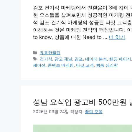
김포 건기식 마케팅에서 전환율이 3배 차이 
한 요소들을 살펴보면서 성공적인 마케팅 전
석 김포 건기식 마케팅의 성공은 타깃 고객층
이해하는 것은 마케팅 전략의 핵심입니다. 이를 통
to know, 상품에 대한 Need to …
더 읽기
카
유용한꿀팁
테
태
건기식
,
광고 채널
,
김포
,
데이터 분석
,
랜딩 페이지
고
그
제이션
,
콘텐츠 마케팅
,
타깃 고객
,
행동 심리학
리
성남 요식업 광고비 500만원 
2026년 03월 24일
작성자:
꿀팁 모음