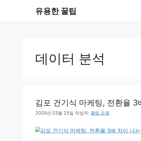
컨
유용한 꿀팁
텐
츠
로
건
너
뛰
데이터 분석
기
김포 건기식 마케팅, 전환율 3
2026년 03월 25일
작성자:
꿀팁 모음