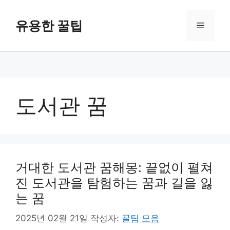
컨
텐
유용한 꿀팁
메
츠
로
뉴
건
너
뛰
기
도서관 꿈
거대한 도서관 꿈해몽: 끝없이 펼쳐
진 도서관을 탐험하는 꿈과 길을 잃
는 꿈
2025년 02월 21일
작성자:
꿀팁 모음