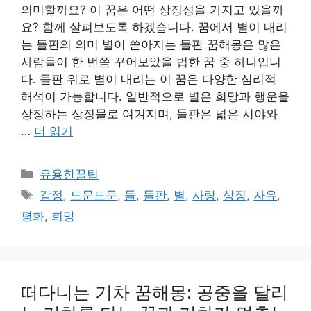
의미할까요? 이 꿈은 어떤 상징성을 가지고 있을까
요? 함께 살펴보도록 하겠습니다. 꿈에서 별이 내리
는 들판의 의미 별이 쏟아지는 들판 꿈해몽은 많은
사람들이 한 번쯤 꾸어보았을 법한 꿈 중 하나입니
다. 들판 위로 별이 내리는 이 꿈은 다양한 심리적
해석이 가능합니다. 일반적으로 별은 희망과 행운을
상징하는 상징물로 여겨지며, 들판은 넓은 시야와
…
더 읽기
카
유용한꿀팁
테
태
감정
,
드문드문
,
들
,
들판
,
별
,
사랑
,
상징
,
자유
,
고
그
평화
,
희망
리
떠다니는 기차 꿈해몽: 공중을 달리