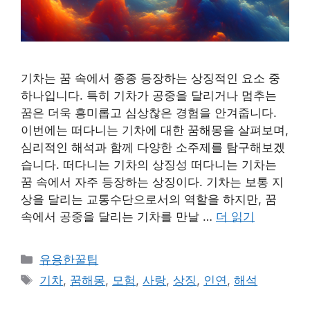
기차는 꿈 속에서 종종 등장하는 상징적인 요소 중
하나입니다. 특히 기차가 공중을 달리거나 멈추는
꿈은 더욱 흥미롭고 심상찮은 경험을 안겨줍니다.
이번에는 떠다니는 기차에 대한 꿈해몽을 살펴보며,
심리적인 해석과 함께 다양한 소주제를 탐구해보겠
습니다. 떠다니는 기차의 상징성 떠다니는 기차는
꿈 속에서 자주 등장하는 상징이다. 기차는 보통 지
상을 달리는 교통수단으로서의 역할을 하지만, 꿈
속에서 공중을 달리는 기차를 만날 …
더 읽기
카
유용한꿀팁
테
태
기차
,
꿈해몽
,
모험
,
사랑
,
상징
,
인연
,
해석
고
그
리