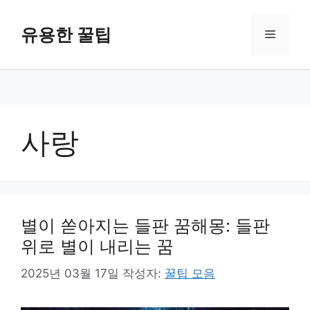
컨
텐
유용한 꿀팁
메
츠
로
뉴
건
너
뛰
기
사랑
별이 쏟아지는 들판 꿈해몽: 들판
위로 별이 내리는 꿈
2025년 03월 17일
작성자:
꿀팁 모음