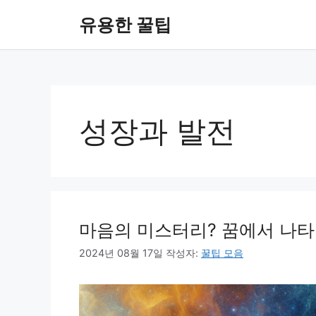
컨
유용한 꿀팁
텐
츠
로
건
너
뛰
성장과 발전
기
마음의 미스터리? 꿈에서 나타
2024년 08월 17일
작성자:
꿀팁 모음