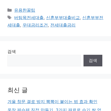
카
유용한꿀팁
테
태
버팀목전세대출
,
신혼부부대출비교
,
신혼부부전
고
그
세대출
,
우대금리조건
,
전세대출금리
리
검색
검색
최신 글
겨울 창문 결로 방지 뽁뽁이 붙이는 법 효과 확인
옷장 제습제 직접 만들기, 3가지 재료로 습기 싹 없