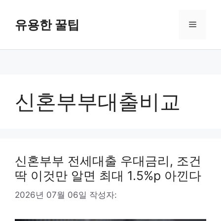
컨
텐
유용한 꿀팁
메
츠
로
뉴
건
너
뛰
기
신혼부부대출비교
신혼부부 전세대출 우대금리, 조건
딱 이것만 알면 최대 1.5%p 아낀다
2026년 07월 06일
작성자: