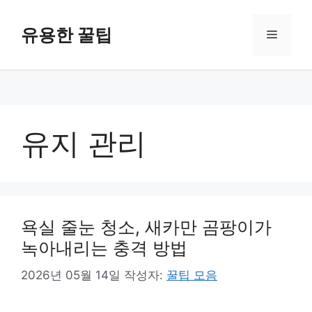
컨
텐
유용한 꿀팁
메
츠
로
뉴
건
너
뛰
기
유지 관리
욕실 줄눈 청소, 새카만 곰팡이가
녹아내리는 충격 방법
2026년 05월 14일
작성자:
꿀팁 모음