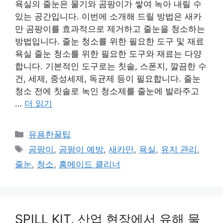
욕실의 줄눈은 물기와 곰팡이가 쌓여 녹아 내릴 수
있는 공간입니다. 이번에 소개해 드릴 방법은 새카
만 곰팡이를 효과적으로 제거하고 줄눈을 청소하는
방법입니다. 줄눈 청소를 위한 필요한 도구 및 재료
욕실 줄눈 청소를 위한 필요한 도구와 재료는 다양
합니다. 기본적인 도구로는 칫솔, 스폰지, 깔끔한 수
건, 세제, 중성세제, 독균제 등이 필요합니다. 줄눈
청소 전에 칫솔로 녹인 청소제를 줄눈에 발라주고
…
더 읽기
카
유용한꿀팁
테
태
곰팡이
,
곰팡이 예방
,
새카만
,
욕실
,
유지 관리
,
고
그
줄눈
,
청소
,
홈메이드 클리너
리
SPILL KIT, 산업 현장에서 유해 물