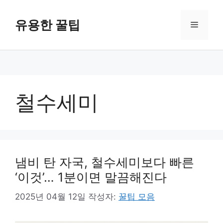
컨
텐
유용한 꿀팁
메
츠
로
뉴
건
너
뛰
기
철수세미
냄비 탄 자국, 철수세미보다 빠른
‘이것’… 1분이면 말끔해진다
2025년 04월 12일
작성자:
꿀팁 모음