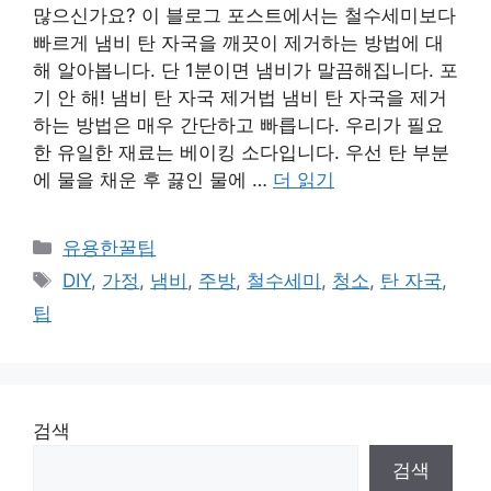
많으신가요? 이 블로그 포스트에서는 철수세미보다
빠르게 냄비 탄 자국을 깨끗이 제거하는 방법에 대
해 알아봅니다. 단 1분이면 냄비가 말끔해집니다. 포
기 안 해! 냄비 탄 자국 제거법 냄비 탄 자국을 제거
하는 방법은 매우 간단하고 빠릅니다. 우리가 필요
한 유일한 재료는 베이킹 소다입니다. 우선 탄 부분
에 물을 채운 후 끓인 물에 …
더 읽기
카
유용한꿀팁
테
태
DIY
,
가정
,
냄비
,
주방
,
철수세미
,
청소
,
탄 자국
,
고
그
팁
리
검색
검색