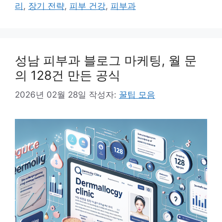
그
리
,
장기 전략
,
피부 건강
,
피부과
리
성남 피부과 블로그 마케팅, 월 문
의 128건 만든 공식
2026년 02월 28일
작성자:
꿀팁 모음