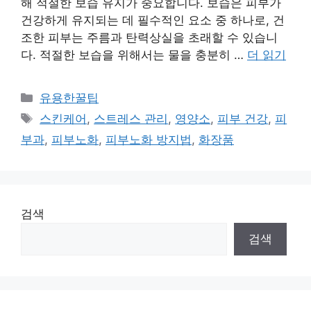
해 적절한 보습 유지가 중요합니다. 보습은 피부가
건강하게 유지되는 데 필수적인 요소 중 하나로, 건
조한 피부는 주름과 탄력상실을 초래할 수 있습니
다. 적절한 보습을 위해서는 물을 충분히 …
더 읽기
카
유용한꿀팁
테
태
스킨케어
,
스트레스 관리
,
영양소
,
피부 건강
,
피
고
그
부과
,
피부노화
,
피부노화 방지법
,
화장품
리
검색
검색