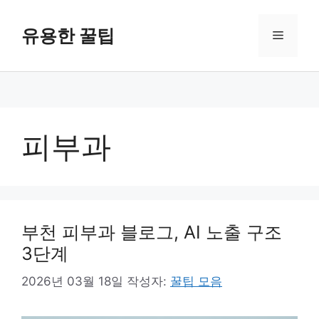
컨
텐
유용한 꿀팁
메
츠
로
뉴
건
너
뛰
기
피부과
부천 피부과 블로그, AI 노출 구조
3단계
2026년 03월 18일
작성자:
꿀팁 모음