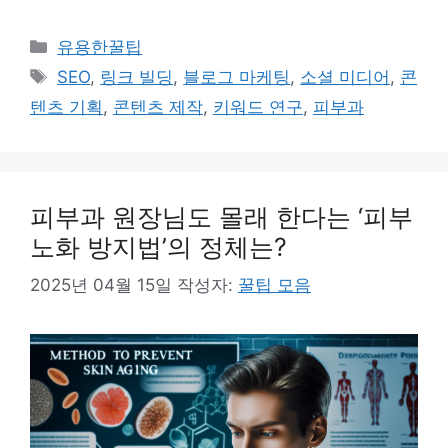
카
유용한꿀팁
테
태
SEO
,
링크 빌딩
,
블로그 마케팅
,
소셜 미디어
,
콘
고
그
텐츠 기획
,
콘텐츠 제작
,
키워드 연구
,
피부과
리
피부과 원장님도 몰래 한다는 ‘피부
노화 방지법’의 정체는?
2025년 04월 15일
작성자:
꿀팁 모음