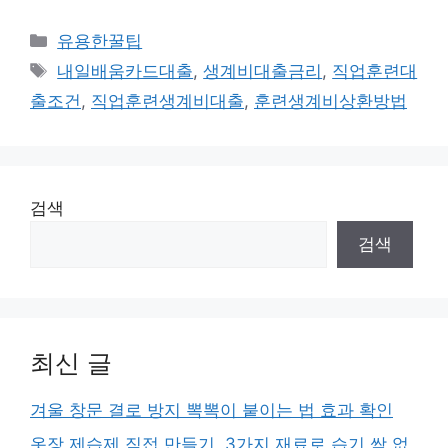
카
유용한꿀팁
테
태
내일배움카드대출
,
생계비대출금리
,
직업훈련대
고
그
출조건
,
직업훈련생계비대출
,
훈련생계비상환방법
리
검색
검색
최신 글
겨울 창문 결로 방지 뽁뽁이 붙이는 법 효과 확인
옷장 제습제 직접 만들기, 3가지 재료로 습기 싹 없