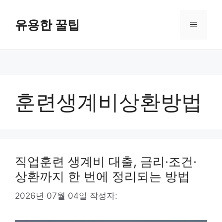
컨
텐
유용한 꿀팁
메
츠
로
뉴
건
너
뛰
기
훈련생계비상환방법
직업훈련 생계비 대출, 금리·조건·
상환까지 한 번에 정리되는 방법
2026년 07월 04일
작성자: