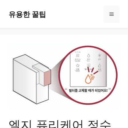
컨
텐
유용한 꿀팁
메
츠
로
뉴
건
너
뛰
기
엘지 퓨리케어 정수