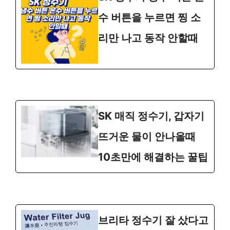
수 버튼을 누르면 찡 소
리만 나고 동작 안할때
SK 매직 정수기, 갑자기
뜨거운 물이 안나올때
10초만에 해결하는 꿀팁
브리타 정수기 잘 샀다고