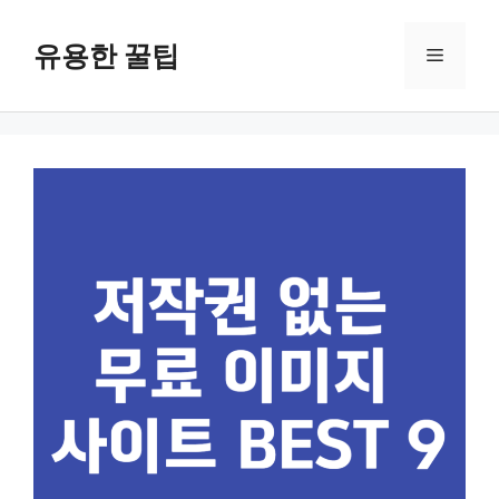
컨
텐
유용한 꿀팁
메
츠
로
뉴
건
너
뛰
기