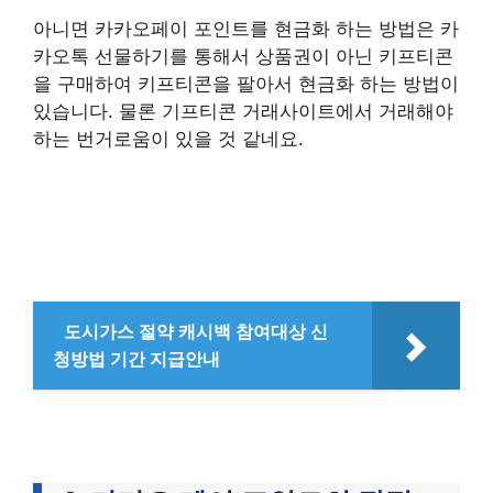
아니면 카카오페이 포인트를 현금화 하는 방법은 카
카오톡 선물하기를 통해서 상품권이 아닌 키프티콘
을 구매하여 키프티콘을 팔아서 현금화 하는 방법이
있습니다. 물론 기프티콘 거래사이트에서 거래해야
하는 번거로움이 있을 것 같네요.
도시가스 절약 캐시백 참여대상 신
청방법 기간 지급안내