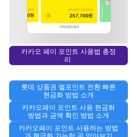
카카오 페이 포인트 사용법 총정
리
롯데 상품권 엘포인트 전환 빠른
현금화 방법 소개
카카오페이 포인트 사용 현금화
방법과 금액 확인 방법 소개
카카오페이 포인트 사용하는 방법
과 현금화 가능한 곳 알아보기