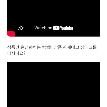
상품권 현금화하는 방법!! 상품권 재테크 상테크를
아시나요?