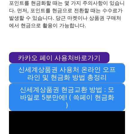
포인트를 현금화할 때는 몇 가지 주의사항이 있습니
다. 먼저, 포인트를 현금으로 전환할 때는 수수료가
발생할 수 있습니다. 당근 마켓이나 상품권 구매처
에서 현금으로 활용이 가능합니다.
카카오 페이 사용처바로가기
신세계상품권 사용처 온라인 오프
라인 및 현금화 방법 총정리
신세계상품권 현금교환 방법 : 모
바일로 5분만에! ( 쓱페이 현금화
)