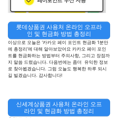
롯데상품권 사용처 온라인 오프라
인 및 현금화 방법 총정리
이상으로 오늘은 ‘카카오 페이 포인트 현금화 1분만
에 총정리’에 대해 알아보았어요 카카오 페이 포인
트를 현금화하는 방법부터 주의사항, 그리고 장점까
지 말씀 드렸습니다. 다음번에는 좀더 유익한 정보
로 찾아뵙겠습니다. 그럼 오늘도 행복한 하루 되시
길 빌겠습니다. 감사합니다!
신세계상품권 사용처 온라인 오프
라인 및 현금화 방법 총정리