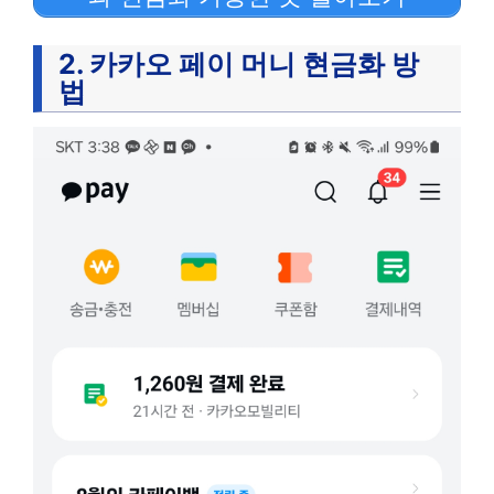
2. 카카오 페이 머니 현금화 방
법