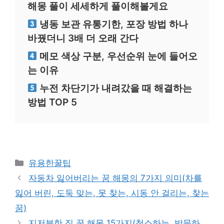
해몽 풀이 세세하게 풀이해볼게요
냉동 보관 유통기한, 포장 방법 하나
바꿨더니 3배 더 오래 간다
메모 색상 구분, 우선순위 눈에 들어오
는 이유
누전 차단기가 내려갔을 때 해결하는
방법 TOP 5
카
유용한꿀팁
테
자동차 잃어버리는 꿈 해몽의 7가지 의미(차를
고
잃어 버린, 도둑 맞는, 못 찾는, 시동 안 걸리는, 찾는
리
꿈)
지저분한 집 꿈 해몽 15가지(청소하는, 방문하