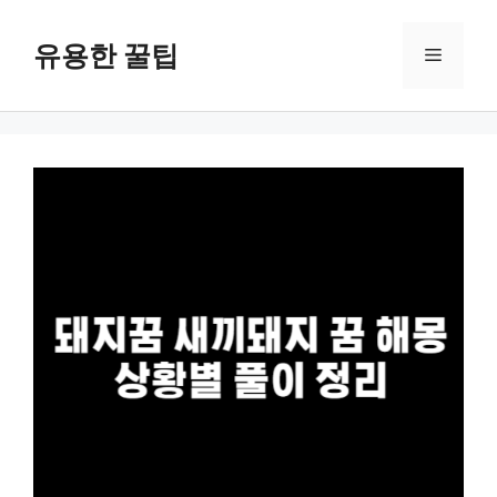
컨
텐
유용한 꿀팁
메
츠
로
뉴
건
너
뛰
기