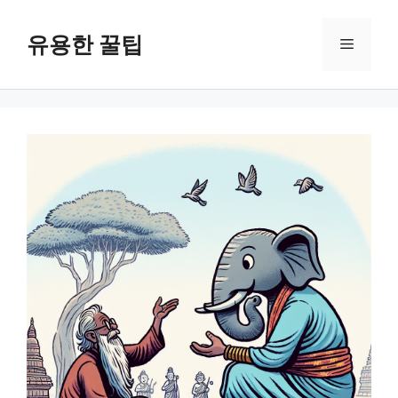
컨
텐
유용한 꿀팁
메
츠
로
뉴
건
너
뛰
기