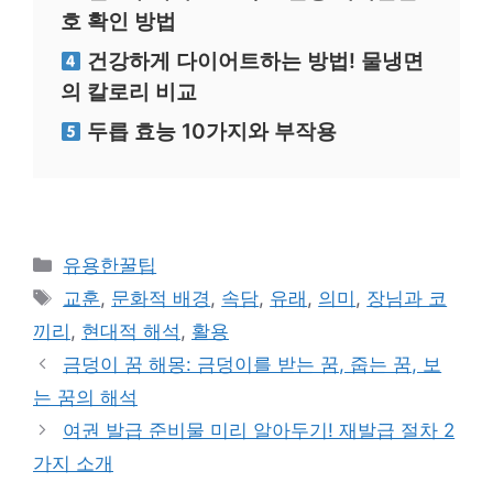
호 확인 방법
건강하게 다이어트하는 방법! 물냉면
의 칼로리 비교
두릅 효능 10가지와 부작용
카
유용한꿀팁
테
태
교훈
,
문화적 배경
,
속담
,
유래
,
의미
,
장님과 코
고
그
끼리
,
현대적 해석
,
활용
리
금덩이 꿈 해몽: 금덩이를 받는 꿈, 줍는 꿈, 보
는 꿈의 해석
여권 발급 준비물 미리 알아두기! 재발급 절차 2
가지 소개