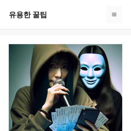
컨
텐
유용한 꿀팁
메
츠
로
뉴
건
너
뛰
기