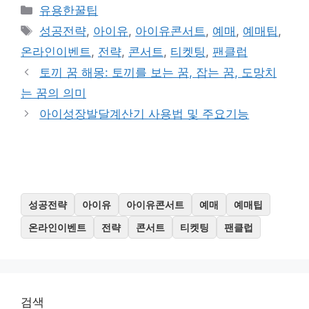
카
유용한꿀팁
테
태
성공전략
,
아이유
,
아이유콘서트
,
예매
,
예매팁
,
고
그
온라인이벤트
,
전략
,
콘서트
,
티켓팅
,
팬클럽
리
토끼 꿈 해몽: 토끼를 보는 꿈, 잡는 꿈, 도망치
는 꿈의 의미
아이성장발달계산기 사용법 및 주요기능
성공전략
아이유
아이유콘서트
예매
예매팁
온라인이벤트
전략
콘서트
티켓팅
팬클럽
검색