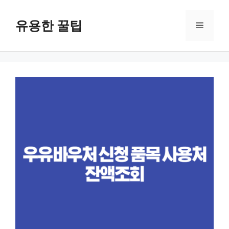
컨
텐
유용한 꿀팁
메
츠
로
뉴
건
너
뛰
기