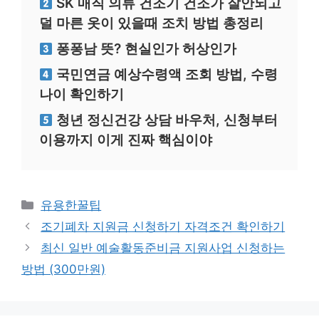
SK 매직 의류 건조기 건조가 잘안되고
덜 마른 옷이 있을때 조치 방법 총정리
퐁퐁남 뜻? 현실인가 허상인가
국민연금 예상수령액 조회 방법, 수령
나이 확인하기
청년 정신건강 상담 바우처, 신청부터
이용까지 이게 진짜 핵심이야
카
유용한꿀팁
테
조기폐차 지원금 신청하기 자격조건 확인하기
고
최신 일반 예술활동준비금 지원사업 신청하는
리
방법 (300만원)