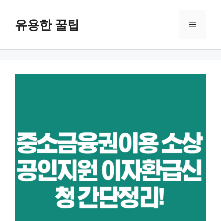
컨
텐
유용한 꿀팁
메
츠
로
뉴
건
너
뛰
기