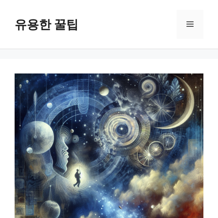
컨
텐
유용한 꿀팁
메
츠
로
뉴
건
너
뛰
기