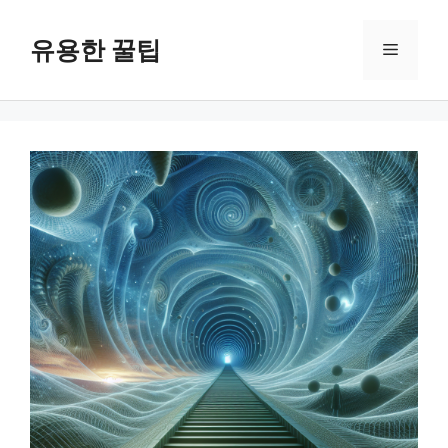
컨
텐
유용한 꿀팁
메
츠
로
뉴
건
너
뛰
기