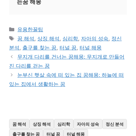
는꿈 해몽
카
유용한꿀팁
테
태
꿈 해석
,
상징 해석
,
심리학
,
자아의 성숙
,
정신
고
그
분석
,
출구를 찾는 꿈
,
터널 꿈
,
터널 해몽
리
무지개 다리를 건너는 꿈해몽: 무지개로 만들어
진 다리를 걷는 꿈
눈부신 햇살 속에 떠 있는 집 꿈해몽: 하늘에 떠
있는 집에서 생활하는 꿈
꿈 해석
상징 해석
심리학
자아의 성숙
정신 분석
출구를 찾는 꿈
터널 꿈
터널 해몽