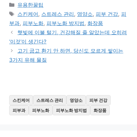
카
유용한꿀팁
테
태
스킨케어
,
스트레스 관리
,
영양소
,
피부 건강
,
피
고
그
부과
,
피부노화
,
피부노화 방지법
,
화장품
리
햇빛에 이불 털기, 건강해질 줄 알았는데 오히려
‘이것’이 생긴다?
고기 굽고 환기 안 하면, 당신도 모르게 쌓이는
3가지 유해 물질
스킨케어
스트레스 관리
영양소
피부 건강
피부과
피부노화
피부노화 방지법
화장품