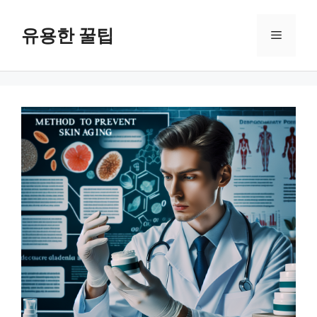
컨
텐
유용한 꿀팁
메
츠
로
뉴
건
너
뛰
기