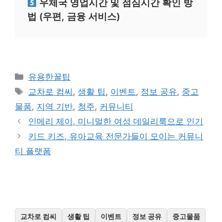
우체국 영업시간 및 점심시간 확인 방
법 (우편, 금융 서비스)
카
유용한꿀팁
테
태
교차로 컴씨
,
생활 팁
,
이벤트
,
정보 공유
,
중고
고
그
물품
,
지역 기반
,
청주
,
커뮤니티
리
인메리 제이, 미니멀한 여성 데일리룩으로 인기
키드 키즈, 유아교육 전문가들이 모이는 커뮤니
티 플랫폼
교차로 컴씨
생활 팁
이벤트
정보 공유
중고물품