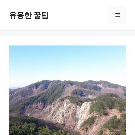
컨
텐
유용한 꿀팁
메
츠
로
뉴
건
너
뛰
기