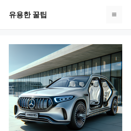
컨
텐
유용한 꿀팁
메
츠
로
뉴
건
너
뛰
기