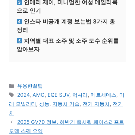
인메리 제이, 미니멀한 여성 데일리룩
으로 인기
인스타 비공개 계정 보는법 3가지 총
정리
지역별 대표 소주 및 소주 도수 순위를
알아보자
카
유용한꿀팁
테
태
2024
,
AMG
,
EQE SUV
,
럭셔리
,
메르세데스
,
미
고
그
래 모빌리티
,
성능
,
자동차 기술
,
전기 자동차
,
전기
리
차
2025 GV70 정보, 하반기 출시될 페이스리프트
모델 스펙 요약