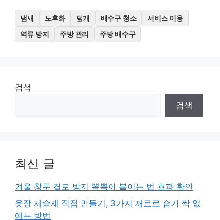
냄새
노후화
덮개
배수구 청소
서비스 이용
역류 방지
주방 관리
주방 배수구
검색
검색
최신 글
겨울 창문 결로 방지 뽁뽁이 붙이는 법 효과 확인
옷장 제습제 직접 만들기, 3가지 재료로 습기 싹 없
애는 방법