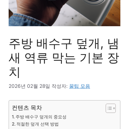
주방 배수구 덮개, 냄
새 역류 막는 기본 장
치
2026년 02월 28일
작성자:
꿀팁 모음
컨텐츠 목차
주방 배수구 덮개의 중요성
적절한 덮개 선택 방법