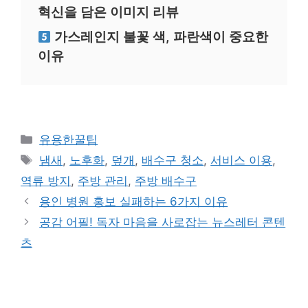
혁신을 담은 이미지 리뷰
가스레인지 불꽃 색, 파란색이 중요한
이유
카
유용한꿀팁
테
태
냄새
,
노후화
,
덮개
,
배수구 청소
,
서비스 이용
,
고
그
역류 방지
,
주방 관리
,
주방 배수구
리
용인 병원 홍보 실패하는 6가지 이유
공감 어필! 독자 마음을 사로잡는 뉴스레터 콘텐
츠