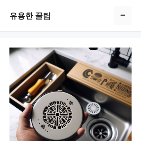
컨
텐
유용한 꿀팁
메
츠
로
뉴
건
너
뛰
기