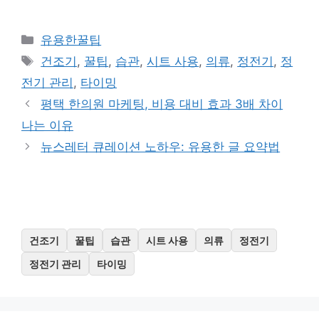
카
유용한꿀팁
테
태
건조기
,
꿀팁
,
습관
,
시트 사용
,
의류
,
정전기
,
정
고
그
전기 관리
,
타이밍
리
평택 한의원 마케팅, 비용 대비 효과 3배 차이
나는 이유
뉴스레터 큐레이션 노하우: 유용한 글 요약법
건조기
꿀팁
습관
시트 사용
의류
정전기
정전기 관리
타이밍