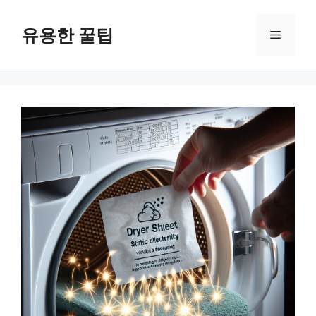
컨
텐
유용한 꿀팁
메
츠
로
뉴
건
너
뛰
기