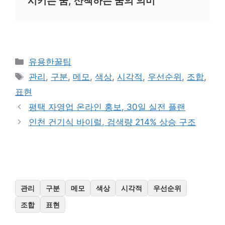
시키는 꿈, 산책하는 꿈의 의미
카
유용한꿀팁
테
태
관리
,
구분
,
메모
,
색상
,
시각적
,
우선순위
,
조합
,
고
그
표현
리
평택 자영업 온라인 홍보, 30일 실전 플랜
인천 건기식 바이럴, 검색량 214% 상승 구조
관리
구분
메모
색상
시각적
우선순위
조합
표현