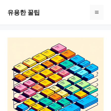
컨
텐
유용한 꿀팁
메
츠
로
뉴
건
너
뛰
기