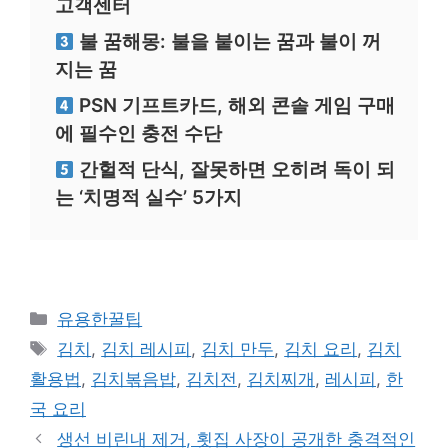
고객센터
불 꿈해몽: 불을 붙이는 꿈과 불이 꺼
지는 꿈
PSN 기프트카드, 해외 콘솔 게임 구매
에 필수인 충전 수단
간헐적 단식, 잘못하면 오히려 독이 되
는 ‘치명적 실수’ 5가지
카
유용한꿀팁
테
태
김치
,
김치 레시피
,
김치 만두
,
김치 요리
,
김치
고
그
활용법
,
김치볶음밥
,
김치전
,
김치찌개
,
레시피
,
한
리
국 요리
생선 비린내 제거, 횟집 사장이 공개한 충격적인