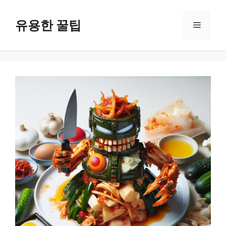
컨
텐
유용한 꿀팁
메
츠
로
뉴
건
너
뛰
기