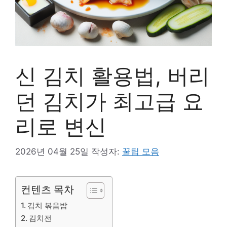
신 김치 활용법, 버리
던 김치가 최고급 요
리로 변신
2026년 04월 25일
작성자:
꿀팁 모음
컨텐츠 목차
김치 볶음밥
김치전