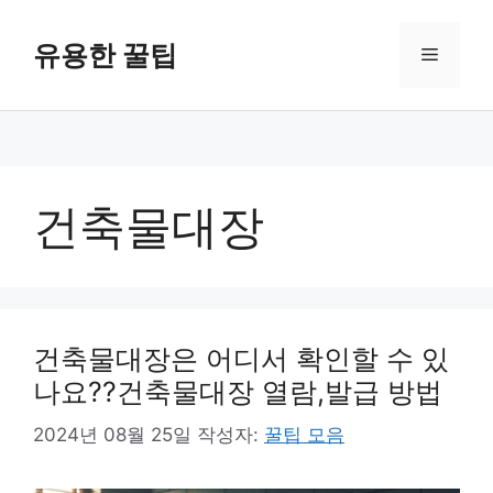
컨
텐
유용한 꿀팁
메
츠
로
뉴
건
너
뛰
기
건축물대장
건축물대장은 어디서 확인할 수 있
나요??건축물대장 열람,발급 방법
2024년 08월 25일
작성자:
꿀팁 모음