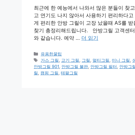
최근에 한 예능에서 나와서 많은 분들이 찾고
고 연기도 나지 않아서 사용하기 편리하다고 
게 편리한 안방 그릴이 고장 났을때 AS를 받
찾기 총정리해드립니다. 안방그릴 고객센터 
와 같습니다. 예약 …
더 읽기
카
유용한꿀팁
테
태
가스 그릴
,
고기 그릴
,
그릴
,
멀티그릴
,
미니 그릴
,
고
그
안방그릴 901
,
안방그릴 불판
,
안방그릴 필터
,
안방그릴
리
릴
,
캠핑 그릴
,
테팔그릴