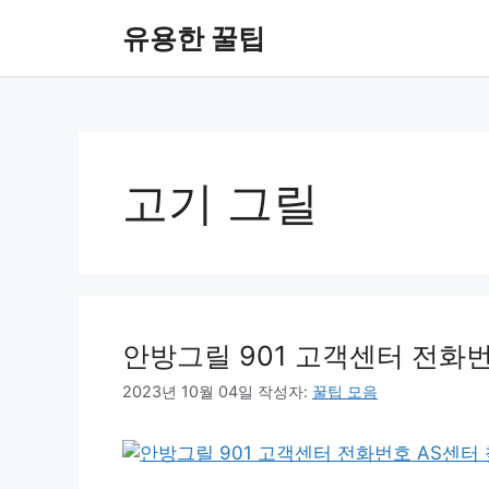
컨
유용한 꿀팁
텐
츠
로
건
너
뛰
고기 그릴
기
안방그릴 901 고객센터 전화
2023년 10월 04일
작성자:
꿀팁 모음