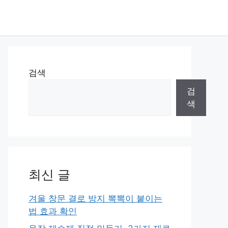
검색
검
색
최신 글
겨울 창문 결로 방지 뽁뽁이 붙이는
법 효과 확인