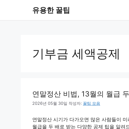
컨
유용한 꿀팁
텐
츠
로
건
너
뛰
기부금 세액공제
기
연말정산 비법, 13월의 월급 두
2026년 05월 30일
작성자:
꿀팁 모음
연말정산 시기가 다가오면 많은 사람들이 미리
월급을 두 배로 받는 다양한 공제 팁을 알려