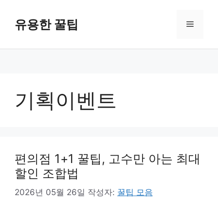
컨
텐
유용한 꿀팁
메
츠
로
뉴
건
너
뛰
기
기획이벤트
편의점 1+1 꿀팁, 고수만 아는 최대
할인 조합법
2026년 05월 26일
작성자:
꿀팁 모음