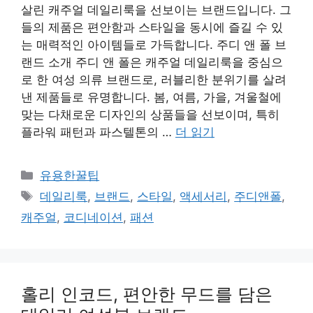
살린 캐주얼 데일리룩을 선보이는 브랜드입니다. 그
들의 제품은 편안함과 스타일을 동시에 즐길 수 있
는 매력적인 아이템들로 가득합니다. 주디 앤 폴 브
랜드 소개 주디 앤 폴은 캐주얼 데일리룩을 중심으
로 한 여성 의류 브랜드로, 러블리한 분위기를 살려
낸 제품들로 유명합니다. 봄, 여름, 가을, 겨울철에
맞는 다채로운 디자인의 상품들을 선보이며, 특히
플라워 패턴과 파스텔톤의 …
더 읽기
카
유용한꿀팁
테
태
데일리룩
,
브랜드
,
스타일
,
액세서리
,
주디앤폴
,
고
그
캐주얼
,
코디네이션
,
패션
리
홀리 인코드, 편안한 무드를 담은