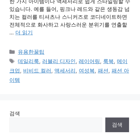
한 가지 아이템이나 액세서리로 쉽게 스타일링할 수
있습니다. 예를 들어, 핑크나 레드와 같은 생동감 넘
치는 컬러를 티셔츠나 스니커즈로 코디네이트하면
전체적으로 화사하고 사랑스러운 분위기를 연출할
…
더 읽기
카
유용한꿀팁
테
태
데일리룩
,
러블리 디자인
,
레이어링
,
룩북
,
메이
고
그
크업
,
비비드 컬러
,
액세서리
,
여성복
,
패션
,
패션 아
리
이템
검색
검색