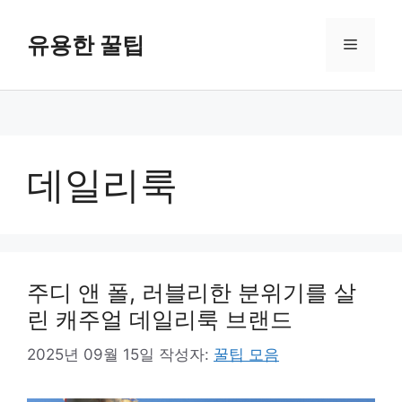
컨
텐
유용한 꿀팁
메
츠
로
뉴
건
너
뛰
기
데일리룩
주디 앤 폴, 러블리한 분위기를 살
린 캐주얼 데일리룩 브랜드
2025년 09월 15일
작성자:
꿀팁 모음