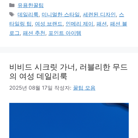
카
유용한꿀팁
테
태
데일리룩
,
미니멀한 스타일
,
세련된 디자인
,
스
고
그
타일링 팁
,
여성 브랜드
,
인메리 제이
,
패션
,
패션 블
리
로그
,
패션 추천
,
포인트 아이템
비비드 시크릿 가너, 러블리한 무드
의 여성 데일리룩
2025년 08월 17일
작성자:
꿀팁 모음