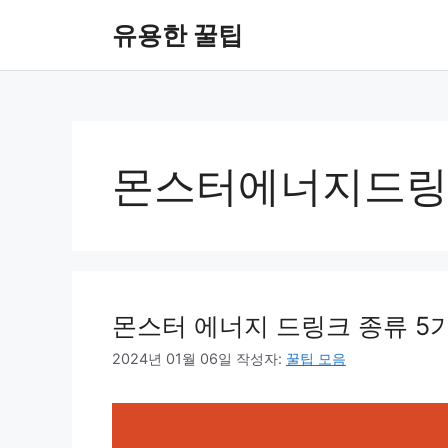
컨
유용한 꿀팁
텐
츠
로
건
너
뛰
몬스터에너지드링
기
몬스터 에너지 드링크 종류 5
2024년 01월 06일
작성자:
꿀팁 모음