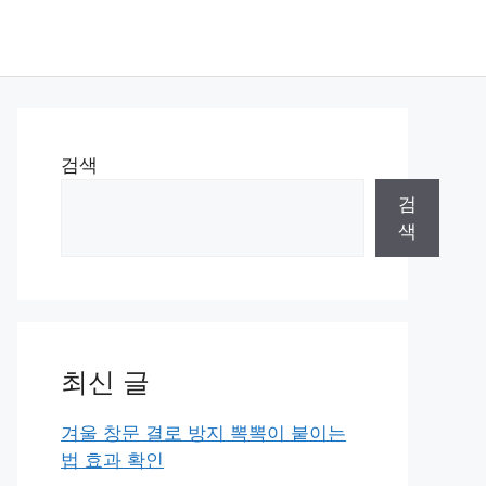
검색
검
색
최신 글
겨울 창문 결로 방지 뽁뽁이 붙이는
법 효과 확인