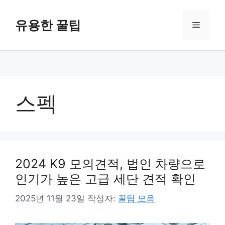
컨
텐
유용한 꿀팁
메
츠
로
뉴
건
너
뛰
기
스펙
2024 K9 모의견적, 법인 차량으로
인기가 높은 고급 세단 견적 확인
2025년 11월 23일
작성자:
꿀팁 모음