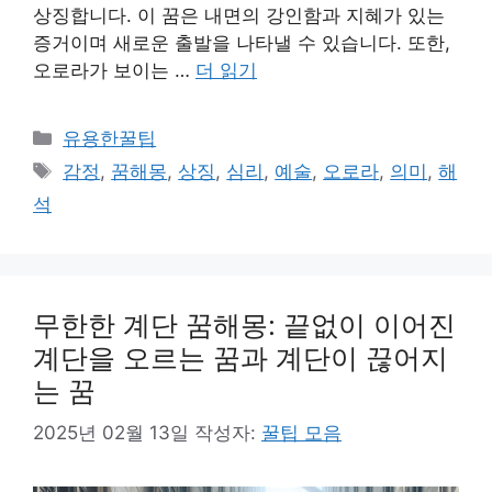
상징합니다. 이 꿈은 내면의 강인함과 지혜가 있는
증거이며 새로운 출발을 나타낼 수 있습니다. 또한,
오로라가 보이는 …
더 읽기
카
유용한꿀팁
테
태
감정
,
꿈해몽
,
상징
,
심리
,
예술
,
오로라
,
의미
,
해
고
그
석
리
무한한 계단 꿈해몽: 끝없이 이어진
계단을 오르는 꿈과 계단이 끊어지
는 꿈
2025년 02월 13일
작성자:
꿀팁 모음