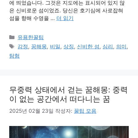
에 띄었습니다. 그것은 지도에는 표시되어 있지 않
은 신비로운 섬이었죠. 당신은 호기심에 사로잡혀
섬을 향해 수영을 …
더 읽기
카
유용한꿀팁
테
태
감정
,
꿈해몽
,
비밀
,
상징
,
신비한 섬
,
심리
,
의미
,
고
그
탐험
리
무중력 상태에서 걷는 꿈해몽: 중력
이 없는 공간에서 떠다니는 꿈
2025년 02월 23일
작성자:
꿀팁 모음