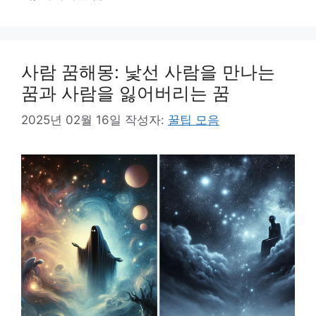
리
사람 꿈해몽: 낯선 사람을 만나는
꿈과 사람을 잃어버리는 꿈
2025년 02월 16일
작성자:
꿀팁 모음