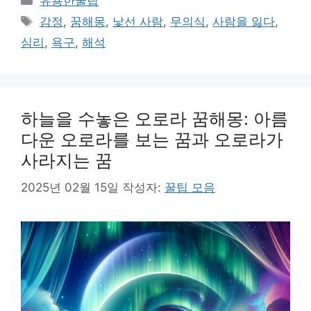
유용한꿀팁
테
태
감정
,
꿈해몽
,
낯선 사람
,
무의식
,
사람을 잃다
,
고
그
심리
,
욕구
,
해석
리
하늘을 수놓은 오로라 꿈해몽: 아름
다운 오로라를 보는 꿈과 오로라가
사라지는 꿈
2025년 02월 15일
작성자:
꿀팁 모음