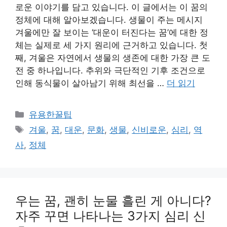
로운 이야기를 담고 있습니다. 이 글에서는 이 꿈의
정체에 대해 알아보겠습니다. 생물이 주는 메시지
겨울에만 잘 보이는 ‘대운이 터진다는 꿈’에 대한 정
체는 실제로 세 가지 원리에 근거하고 있습니다. 첫
째, 겨울은 자연에서 생물의 생존에 대한 가장 큰 도
전 중 하나입니다. 추위와 극단적인 기후 조건으로
인해 동식물이 살아남기 위해 최선을 …
더 읽기
카
유용한꿀팁
테
태
겨울
,
꿈
,
대운
,
문화
,
생물
,
신비로운
,
심리
,
역
고
그
사
,
정체
리
우는 꿈, 괜히 눈물 흘린 게 아니다?
자주 꾸면 나타나는 3가지 심리 신