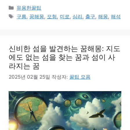
카
유용한꿀팁
테
태
구름
,
꿈해몽
,
모험
,
미로
,
심리
,
출구
,
해몽
,
해석
고
그
리
신비한 섬을 발견하는 꿈해몽: 지도
에도 없는 섬을 찾는 꿈과 섬이 사
라지는 꿈
2025년 02월 25일
작성자:
꿀팁 모음