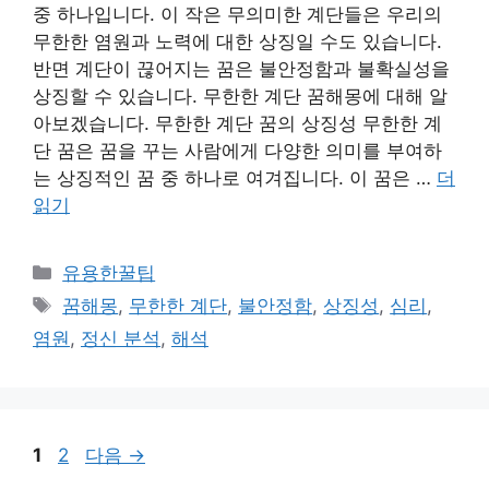
중 하나입니다. 이 작은 무의미한 계단들은 우리의
무한한 염원과 노력에 대한 상징일 수도 있습니다.
반면 계단이 끊어지는 꿈은 불안정함과 불확실성을
상징할 수 있습니다. 무한한 계단 꿈해몽에 대해 알
아보겠습니다. 무한한 계단 꿈의 상징성 무한한 계
단 꿈은 꿈을 꾸는 사람에게 다양한 의미를 부여하
는 상징적인 꿈 중 하나로 여겨집니다. 이 꿈은 …
더
읽기
카
유용한꿀팁
테
태
꿈해몽
,
무한한 계단
,
불안정함
,
상징성
,
심리
,
고
그
염원
,
정신 분석
,
해석
리
페
페
1
2
다음
→
이
이