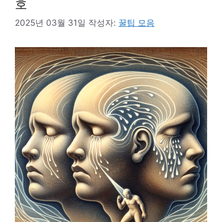
호
2025년 03월 31일
작성자:
꿀팁 모음