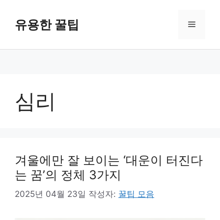
컨
텐
유용한 꿀팁
메
츠
로
뉴
건
너
뛰
기
심리
겨울에만 잘 보이는 ‘대운이 터진다
는 꿈’의 정체 3가지
2025년 04월 23일
작성자:
꿀팁 모음