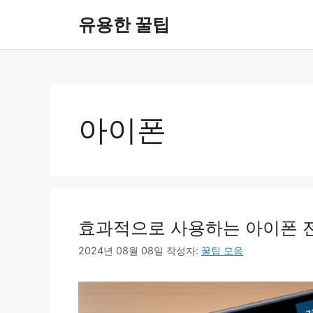
컨
유용한 꿀팁
텐
츠
로
건
너
뛰
아이폰
기
효과적으로 사용하는 아이폰 전화
2024년 08월 08일
작성자:
꿀팁 모음