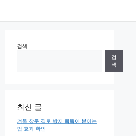
검색
검
색
최신 글
겨울 창문 결로 방지 뽁뽁이 붙이는
법 효과 확인