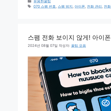
카
유용한꿀팁
테
태
070 스팸 번호
,
스팸 방지
,
아이폰
,
전화 관리
,
전화
고
그
리
스팸 전화 보이지 않게! 아이폰
2024년 08월 07일
작성자:
꿀팁 모음