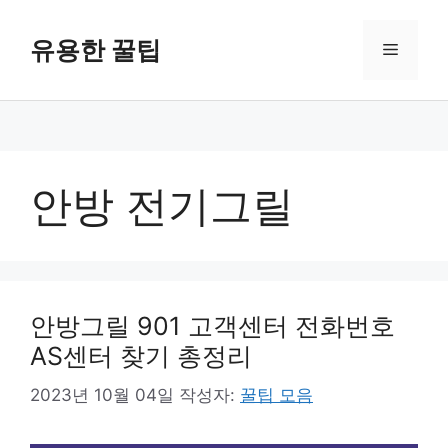
컨
텐
유용한 꿀팁
메
츠
로
뉴
건
너
뛰
기
안방 전기그릴
안방그릴 901 고객센터 전화번호
AS센터 찾기 총정리
2023년 10월 04일
작성자:
꿀팁 모음