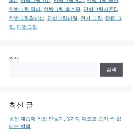
301
,
안방그릴 701
,
안방그릴 901
,
안방그릴 불판
,
안방그릴 필터
,
안방그릴 홈쇼핑
,
안방그릴시즌5
,
안방그릴최신상
,
안방그릴파워
,
전기 그릴
,
캠핑 그
릴
,
테팔그릴
검색
검색
최신 글
옷장 제습제 직접 만들기, 3가지 재료로 습기 싹 없
애는 방법