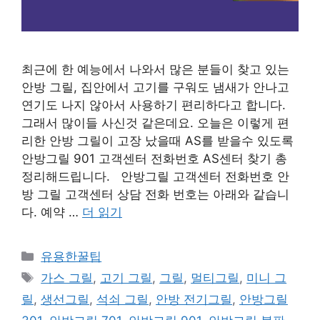
최근에 한 예능에서 나와서 많은 분들이 찾고 있는
안방 그릴, 집안에서 고기를 구워도 냄새가 안나고
연기도 나지 않아서 사용하기 편리하다고 합니다.
그래서 많이들 사신것 같은데요. 오늘은 이렇게 편
리한 안방 그릴이 고장 났을때 AS를 받을수 있도록
안방그릴 901 고객센터 전화번호 AS센터 찾기 총
정리해드립니다. 안방그릴 고객센터 전화번호 안
방 그릴 고객센터 상담 전화 번호는 아래와 같습니
다. 예약 …
더 읽기
카
유용한꿀팁
테
태
가스 그릴
,
고기 그릴
,
그릴
,
멀티그릴
,
미니 그
고
그
릴
,
생선그릴
,
석쇠 그릴
,
안방 전기그릴
,
안방그릴
리