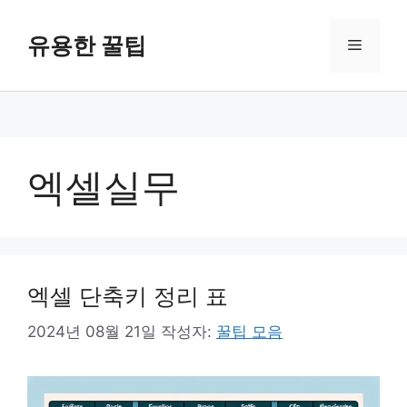
컨
텐
유용한 꿀팁
메
츠
로
뉴
건
너
뛰
기
엑셀실무
엑셀 단축키 정리 표
2024년 08월 21일
작성자:
꿀팁 모음