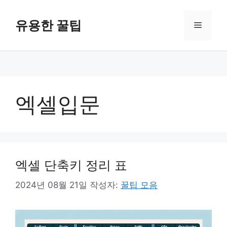
컨
텐
유용한 꿀팁
메
츠
로
뉴
건
너
뛰
기
엑셀입문
엑셀 단축키 정리 표
2024년 08월 21일
작성자:
꿀팁 모음