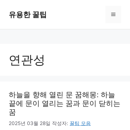
컨
텐
유용한 꿀팁
메
츠
로
뉴
건
너
뛰
기
연관성
하늘을 향해 열린 문 꿈해몽: 하늘
끝에 문이 열리는 꿈과 문이 닫히는
꿈
2025년 03월 28일
작성자:
꿀팁 모음