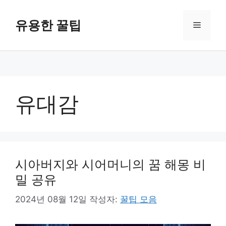
컨
텐
유용한 꿀팁
메
츠
로
뉴
건
너
뛰
기
유대감
시아버지와 시어머니의 꿈 해몽 비
밀 공유
2024년 08월 12일
작성자:
꿀팁 모음