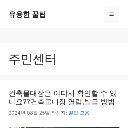
컨
텐
유용한 꿀팁
메
츠
로
뉴
건
너
뛰
기
주민센터
건축물대장은 어디서 확인할 수 있
나요??건축물대장 열람,발급 방법
2024년 08월 25일
작성자:
꿀팁 모음