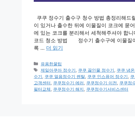
쿠쿠 정수기 출수구 청수 방법 총정리해드릴
이 있거나 출수한 뒤에 이물질이 코크에 묻어
에 있는 코크를 분리해서 세척해주셔야 합니
코드 청소 방법 정수기 출수구에 이물질이 
록 …
더 읽기
카
유용한꿀팁
테
태
제일아쿠아 정수기
,
쿠쿠 끓인물 정수기
,
쿠쿠 냉
고
그
수기
,
쿠쿠 얼음정수기 렌탈
,
쿠쿠 인스퓨어 정수기
,
쿠
리
고객센터
,
쿠쿠정수기 에러
,
쿠쿠정수기 이전
,
쿠쿠정수
필터교체
,
쿠쿠정수기 해지
,
쿠쿠정수기서비스센터