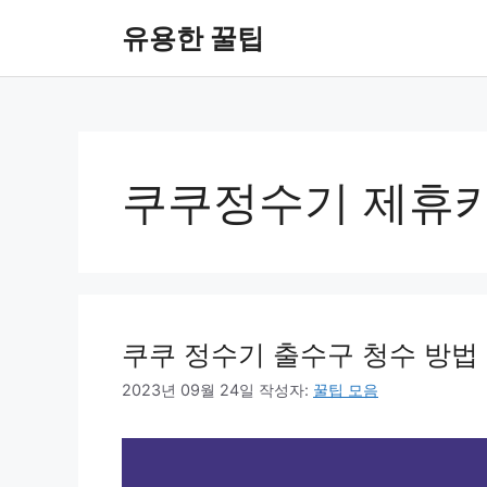
컨
유용한 꿀팁
텐
츠
로
건
너
뛰
쿠쿠정수기 제휴
기
쿠쿠 정수기 출수구 청수 방법 총정리
2023년 09월 24일
작성자:
꿀팁 모음