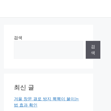
검색
검
색
최신 글
겨울 창문 결로 방지 뽁뽁이 붙이는
법 효과 확인