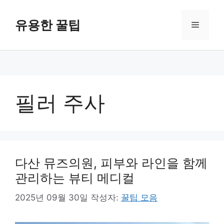
컨
텐
유용한 꿀팁
메
츠
로
뉴
건
너
뛰
기
필러 주사
다산 뮤즈의원, 피부와 라인을 함께
관리하는 뷰티 메디컬
2025년 09월 30일
작성자:
꿀팁 모음