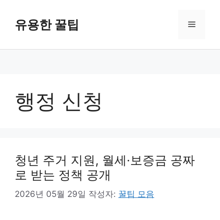
컨
텐
유용한 꿀팁
메
츠
로
뉴
건
너
뛰
기
행정 신청
청년 주거 지원, 월세·보증금 공짜
로 받는 정책 공개
2026년 05월 29일
작성자:
꿀팁 모음