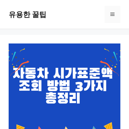
컨
텐
유용한 꿀팁
메
츠
로
뉴
건
너
뛰
기