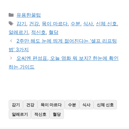
카
유용한꿀팁
테
태
감기
,
건강
,
목이 마르다
,
수분
,
식사
,
신체 신호
,
고
그
알레르기
,
적신호
,
혈당
리
2주만 해도 눈에 띄게 젊어진다는 ‘셀프 리프팅
법’ 3가지
오씨엔 편성표, 오늘 영화 뭐 보지? 한눈에 확인
하는 가이드
감기
건강
목이 마르다
수분
식사
신체 신호
알레르기
적신호
혈당