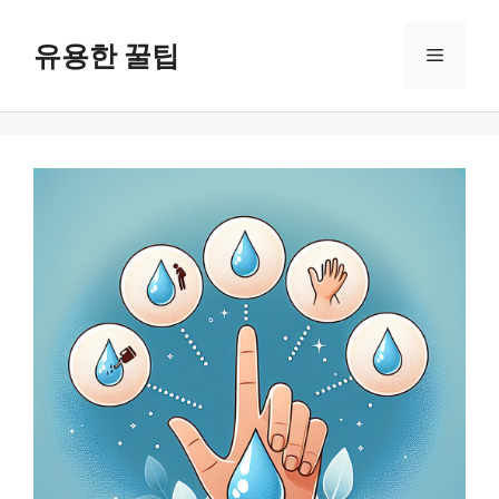
컨
텐
유용한 꿀팁
메
츠
로
뉴
건
너
뛰
기