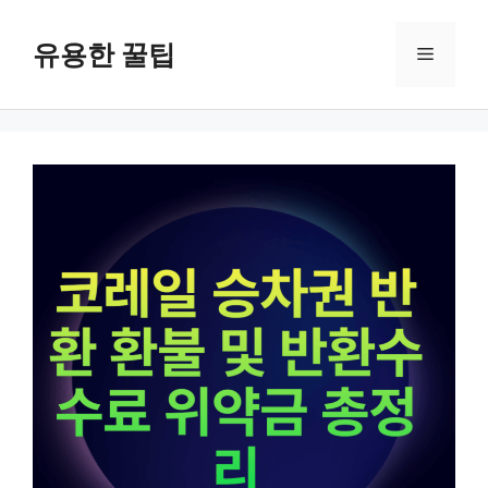
컨
텐
유용한 꿀팁
메
츠
로
뉴
건
너
뛰
기