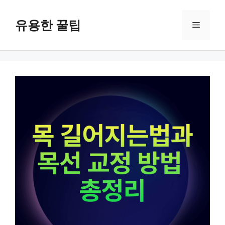
컨
텐
유용한 꿀팁
메
츠
로
뉴
건
너
뛰
기