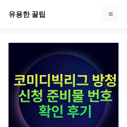
컨
텐
유용한 꿀팁
메
츠
로
뉴
건
너
뛰
기